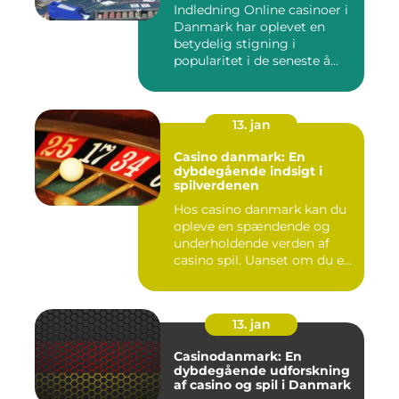
Indledning Online casinoer i
Danmark har oplevet en
betydelig stigning i
popularitet i de seneste å...
13. jan
Casino danmark: En
dybdegående indsigt i
spilverdenen
Hos casino danmark kan du
opleve en spændende og
underholdende verden af
casino spil. Uanset om du e...
13. jan
Casinodanmark: En
dybdegående udforskning
af casino og spil i Danmark