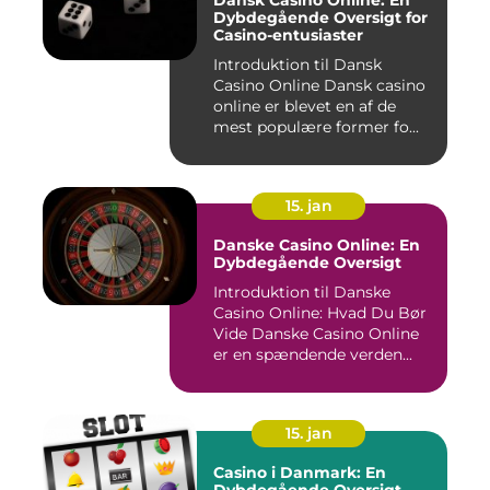
Dansk Casino Online: En
Dybdegående Oversigt for
Casino-entusiaster
Introduktion til Dansk
Casino Online Dansk casino
online er blevet en af de
mest populære former fo...
15. jan
Danske Casino Online: En
Dybdegående Oversigt
Introduktion til Danske
Casino Online: Hvad Du Bør
Vide Danske Casino Online
er en spændende verden...
15. jan
Casino i Danmark: En