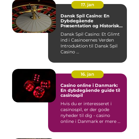
17. jan
Dansk Spil Casino: En
Dybdegående
Præsentation og Historisk
Gennemgang
Dansk Spil Casino: Et Glimt
ind i Casinoernes Verden
Introduktion til Dansk Spil
Casino ...
16. jan
Casino online i Danmark:
En dybdegående guide til
casinospil
Hvis du er interesseret i
casinospil, er der gode
nyheder til dig - casino
online i Danmark er mere ...