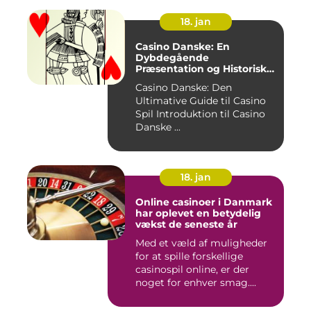
18. jan
Casino Danske: En
Dybdegående
Præsentation og Historisk
Gennemgang
Casino Danske: Den
Ultimative Guide til Casino
Spil Introduktion til Casino
Danske ...
18. jan
Online casinoer i Danmark
har oplevet en betydelig
vækst de seneste år
Med et væld af muligheder
for at spille forskellige
casinospil online, er der
noget for enhver smag....