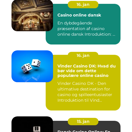
16. jan
Casino online dansk
En dybdegående
præsentation af casino
online dansk Introduktion: ...
16. jan
Vinder Casino DK: Hvad du
bør vide om dette
populære online casino
Vinder Casino DK - Den
ultimative destination for
casino og spilleentusiaster
Introduktion til Vind...
15. jan