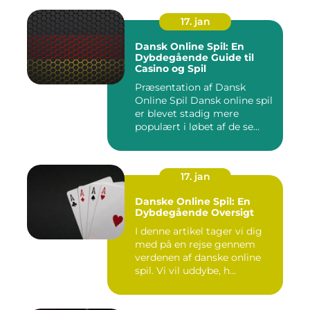
17. jan
Dansk Online Spil: En
Dybdegående Guide til
Casino og Spil
Præsentation af Dansk
Online Spil Dansk online spil
er blevet stadig mere
populært i løbet af de se...
17. jan
Danske Online Spil: En
Dybdegående Oversigt
I denne artikel tager vi dig
med på en rejse gennem
verdenen af danske online
spil. Vi vil uddybe, h...