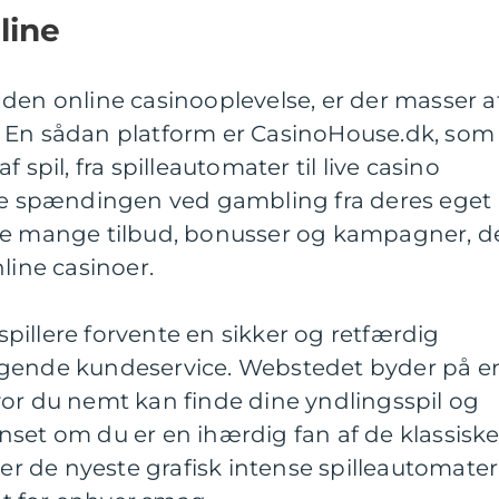
line
den online casinooplevelse, er der masser a
 En sådan platform er CasinoHouse.dk, som
 spil, fra spilleautomater til live casino
yde spændingen ved gambling fra deres eget
de mange tilbud, bonusser og kampagner, d
line casinoer.
illere forvente en sikker og retfærdig
agende kundeservice. Webstedet byder på e
vor du nemt kan finde dine yndlingsspil og
set om du er en ihærdig fan af de klassisk
ter de nyeste grafisk intense spilleautomater