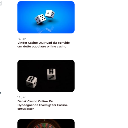
d
16. jan
Vinder Casino DK: Hvad du bør vide
om dette populære online casino
,
15. jan
Dansk Casino Online: En
Dybdegående Oversigt for Casino-
entusiaster