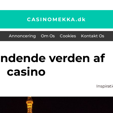
CASINOMEKKA.
dk
Annoncering
Om Os
Cookies
Kontakt Os
casino
Inspirat