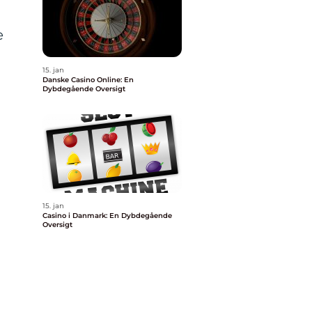
e
15. jan
Danske Casino Online: En
Dybdegående Oversigt
15. jan
Casino i Danmark: En Dybdegående
Oversigt