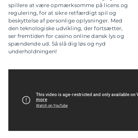
spillere at være opmærksomme på licens og
regulering, for at sikre retfærdigt spil og
beskyttelse af personlige oplysninger. Med
den teknologiske udvikling, der fortsætter,
ser fremtiden for casino online dansk lys og
spændende ud. Så slå dig løs og nyd
underholdningen!