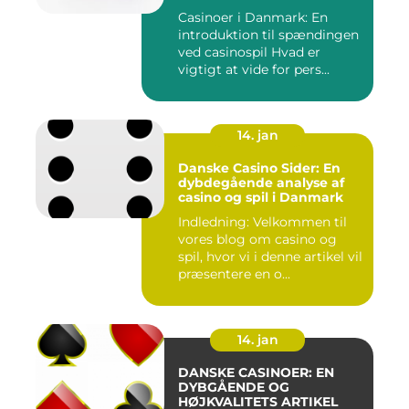
spiloplevelser og
Casinoer i Danmark: En
udviklingen gennem tiden
introduktion til spændingen
ved casinospil Hvad er
vigtigt at vide for pers...
14. jan
Danske Casino Sider: En
dybdegående analyse af
casino og spil i Danmark
Indledning: Velkommen til
vores blog om casino og
spil, hvor vi i denne artikel vil
præsentere en o...
14. jan
DANSKE CASINOER: EN
DYBGÅENDE OG
HØJKVALITETS ARTIKEL