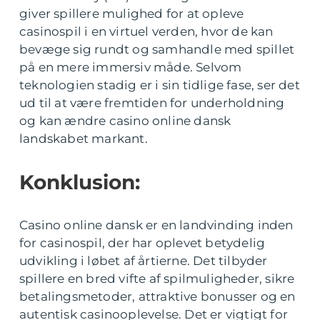
giver spillere mulighed for at opleve
casinospil i en virtuel verden, hvor de kan
bevæge sig rundt og samhandle med spillet
på en mere immersiv måde. Selvom
teknologien stadig er i sin tidlige fase, ser det
ud til at være fremtiden for underholdning
og kan ændre casino online dansk
landskabet markant.
Konklusion:
Casino online dansk er en landvinding inden
for casinospil, der har oplevet betydelig
udvikling i løbet af årtierne. Det tilbyder
spillere en bred vifte af spilmuligheder, sikre
betalingsmetoder, attraktive bonusser og en
autentisk casinooplevelse. Det er vigtigt for