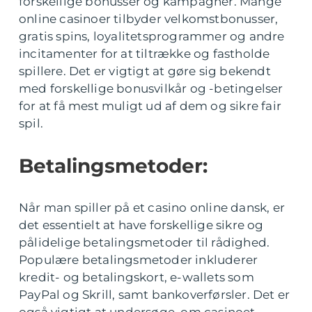
forskellige bonusser og kampagner. Mange
online casinoer tilbyder velkomstbonusser,
gratis spins, loyalitetsprogrammer og andre
incitamenter for at tiltrække og fastholde
spillere. Det er vigtigt at gøre sig bekendt
med forskellige bonusvilkår og -betingelser
for at få mest muligt ud af dem og sikre fair
spil.
Betalingsmetoder:
Når man spiller på et casino online dansk, er
det essentielt at have forskellige sikre og
pålidelige betalingsmetoder til rådighed.
Populære betalingsmetoder inkluderer
kredit- og betalingskort, e-wallets som
PayPal og Skrill, samt bankoverførsler. Det er