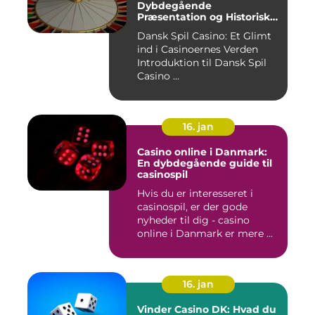
Dybdegående
Præsentation og Historisk
Gennemgang
Dansk Spil Casino: Et Glimt
ind i Casinoernes Verden
Introduktion til Dansk Spil
Casino ...
16. jan
Casino online i Danmark:
En dybdegående guide til
casinospil
Hvis du er interesseret i
casinospil, er der gode
nyheder til dig - casino
online i Danmark er mere ...
16. jan
Vinder Casino DK: Hvad du