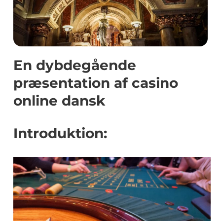
En dybdegående
præsentation af casino
online dansk
Introduktion: