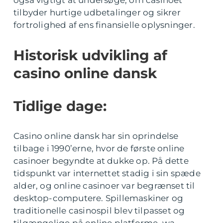
også vigtigt at undersøge, om casinoet
tilbyder hurtige udbetalinger og sikrer
fortrolighed af ens finansielle oplysninger.
Historisk udvikling af
casino online dansk
Tidlige dage:
Casino online dansk har sin oprindelse
tilbage i 1990’erne, hvor de første online
casinoer begyndte at dukke op. På dette
tidspunkt var internettet stadig i sin spæde
alder, og online casinoer var begrænset til
desktop-computere. Spillemaskiner og
traditionelle casinospil blev tilpasset og