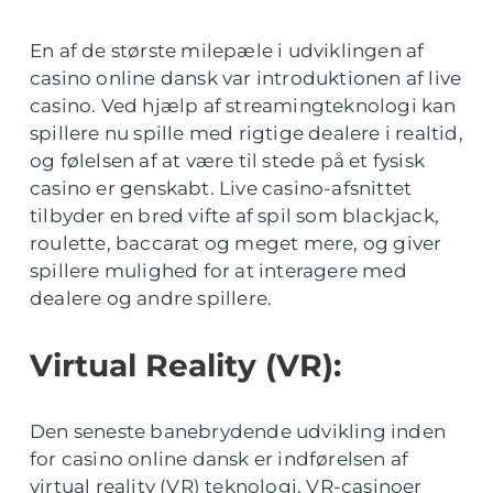
En af de største milepæle i udviklingen af
casino online dansk var introduktionen af live
casino. Ved hjælp af streamingteknologi kan
spillere nu spille med rigtige dealere i realtid,
og følelsen af at være til stede på et fysisk
casino er genskabt. Live casino-afsnittet
tilbyder en bred vifte af spil som blackjack,
roulette, baccarat og meget mere, og giver
spillere mulighed for at interagere med
dealere og andre spillere.
Virtual Reality (VR):
Den seneste banebrydende udvikling inden
for casino online dansk er indførelsen af
virtual reality (VR) teknologi. VR-casinoer