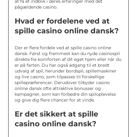
at få et indblik i deres erfaringer med det
pågældende casino.
Hvad er fordelene ved at
spille casino online dansk?
Der er flere fordele ved at spille casino online
dansk. Først og fremmest kan du nyde casinospil
direkte fra komforten af dit eget hjem eller når du
er på farten. Du har også adgang til et bredt
udvalg af spil, herunder bordspil, spillemaskiner
og live casino, som tilpasses til forskellige
spillepræferencer. Derudover tilbyder casino
online dansk ofte attraktive bonusser og
kampagner, som kan forbedre din spiloplevelse
og give dig flere chancer for at vinde.
Er det sikkert at spille
casino online dansk?