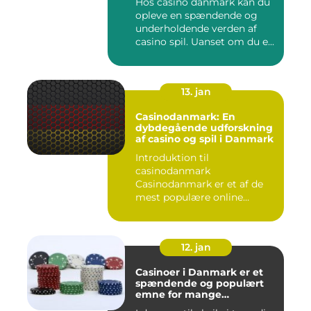
Hos casino danmark kan du
opleve en spændende og
underholdende verden af
casino spil. Uanset om du e...
13. jan
Casinodanmark: En
dybdegående udforskning
af casino og spil i Danmark
Introduktion til
casinodanmark
Casinodanmark er et af de
mest populære online
casinoer i Danmark og...
12. jan
Casinoer i Danmark er et
spændende og populært
emne for mange
mennesker, der er