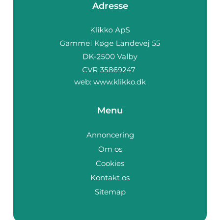
Adresse
web:
www.klikko.dk
Menu
Annoncering
Om os
Cookies
Kontakt os
Sitemap