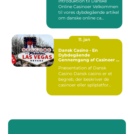
Introduktion til Danske
Online Casinoer Velkommen
til vores dybdegående artikel
om danske online ca...
11. jan
Dansk Casino - En
Dybdegående
Gennemgang af Casinoer i
Danmark
Præsentation af Dansk
Casino Dansk casino er et
begreb, der beskriver de
casinoer eller spilplatfor...