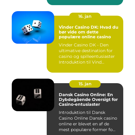
16. jan
Vinder Casino DK: Hvad du
bør vide om dette
populære online casino
Vinder Casino DK - Den
ultimative destination for
casino og spilleentusiaster
Introduktion til Vind...
15. jan
Dansk Casino Online: En
Dybdegående Oversigt for
Casino-entusiaster
Introduktion til Dansk
Casino Online Dansk casino
online er blevet en af de
mest populære former fo...