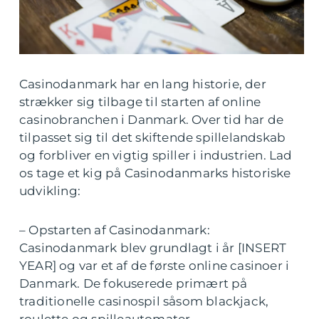
Casinodanmark har en lang historie, der
strækker sig tilbage til starten af online
casinobranchen i Danmark. Over tid har de
tilpasset sig til det skiftende spillelandskab
og forbliver en vigtig spiller i industrien. Lad
os tage et kig på Casinodanmarks historiske
udvikling:
– Opstarten af Casinodanmark:
Casinodanmark blev grundlagt i år [INSERT
YEAR] og var et af de første online casinoer i
Danmark. De fokuserede primært på
traditionelle casinospil såsom blackjack,