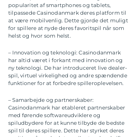
popularitet af smartphones og tablets,
tilpassede Casinodanmark deres platform til
at være mobilvenlig. Dette gjorde det muligt
for spillere at nyde deres favoritspil når som
helst og hvor som helst.
– Innovation og teknologi: Casinodanmark
har altid været i forkant med innovation og
ny teknologi. De har introduceret live dealer-
spil, virtuel virkelighed og andre spændende
funktioner for at forbedre spilleroplevelsen.
– Samarbejde og partnerskaber:
Casinodanmark har etableret partnerskaber
med førende softwareudviklere og
spiludbydere for at kunne tilbyde de bedste
spil til deres spillere. Dette har styrket deres