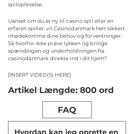
spiloplevelse.
Uanset om du er ny til casino spil eller en
erfaren spiller, vil Casinodanmark helt sikkert
imødekomme dine behov og forventninger.
Så hvorfor ikke prøve lykken og bringe
spændingen og underholdningen fra
casinodanmark direkte ind i dit hjem?
[INSERT VIDEO(S) HERE]
Artikel Længde: 800 ord
FAQ
Hvordan kan jeg oprette en