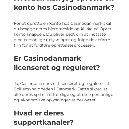
konto hos Casinodanmark?
For at oprette en konto hos Casinodanmark skal
du besøge deres hjemmeside og klikke på Opret
konto knappen. Du bliver bedt om at indtaste
dine personlige oplysninger og følge de anførte
trin for at fuldføre oprettelsesprocessen.
Er Casinodanmark
licenseret og reguleret?
Ja, Casinodanmark er licenseret og reguleret af
Spillemyndigheden i Danmark. Dette sikrer, at
alle deres spil er retfærdige og at dine personlige
og økonomiske oplysninger er beskyttet.
Hvad er deres
supportkanaler?