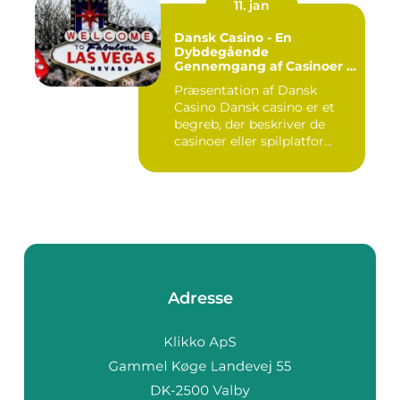
11. jan
Dansk Casino - En
Dybdegående
Gennemgang af Casinoer i
Danmark
Præsentation af Dansk
Casino Dansk casino er et
begreb, der beskriver de
casinoer eller spilplatfor...
Adresse