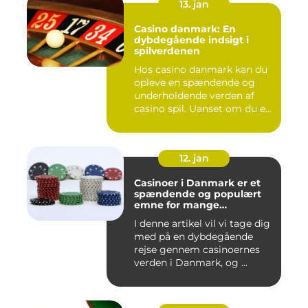
13. jan
Casino danmark: En
dybdegående indsigt i
spilverdenen
Hos casino danmark kan du
opleve en spændende og
underholdende verden af
casino spil. Uanset om du e...
12. jan
Casinoer i Danmark er et
spændende og populært
emne for mange
mennesker, der er
I denne artikel vil vi tage dig
interesseret i casino spil og
med på en dybdegående
gambling
rejse gennem casinoernes
verden i Danmark, og ...