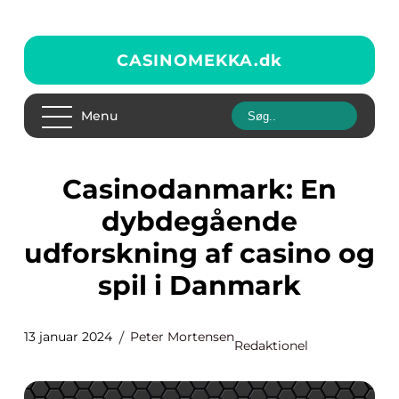
CASINOMEKKA.
dk
Menu
Casinodanmark: En
dybdegående
udforskning af casino og
spil i Danmark
13 januar 2024
Peter Mortensen
Redaktionel