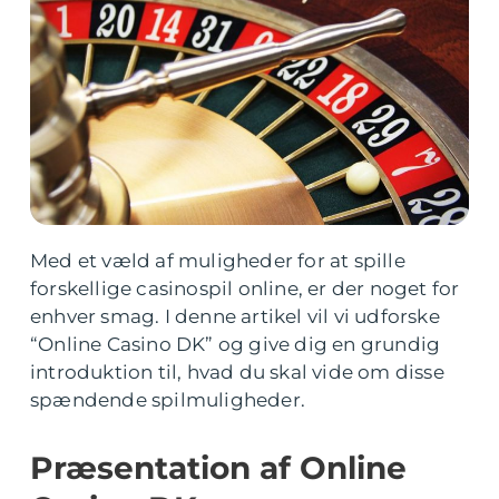
Med et væld af muligheder for at spille
forskellige casinospil online, er der noget for
enhver smag. I denne artikel vil vi udforske
“Online Casino DK” og give dig en grundig
introduktion til, hvad du skal vide om disse
spændende spilmuligheder.
Præsentation af Online