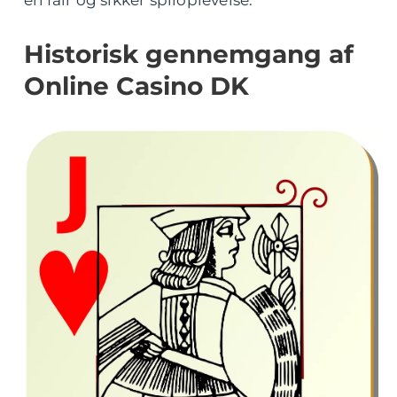
en fair og sikker spiloplevelse.
Historisk gennemgang af
Online Casino DK