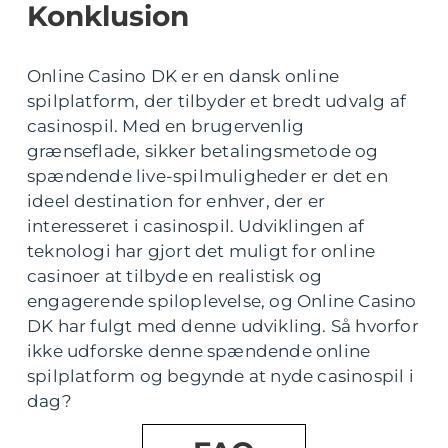
Konklusion
Online Casino DK er en dansk online
spilplatform, der tilbyder et bredt udvalg af
casinospil. Med en brugervenlig
grænseflade, sikker betalingsmetode og
spændende live-spilmuligheder er det en
ideel destination for enhver, der er
interesseret i casinospil. Udviklingen af
teknologi har gjort det muligt for online
casinoer at tilbyde en realistisk og
engagerende spiloplevelse, og Online Casino
DK har fulgt med denne udvikling. Så hvorfor
ikke udforske denne spændende online
spilplatform og begynde at nyde casinospil i
dag?