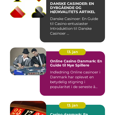
DANSKE CASINOER: EN
DYBGÅENDE OG
HØJKVALITETS ARTIKEL
Danske Casinoer: En Guide
til Casino-entusiaster
Introduktion til Danske
Casinoer ...
13. jan
Online Casino Danmark: En
Guide til Nye Spillere
Indledning Online casinoer i
Danmark har oplevet en
betydelig stigning i
popularitet i de seneste å...
13. jan
Casino danmark: En