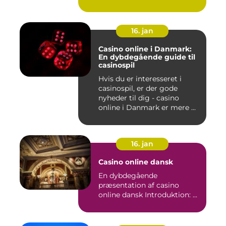
16. jan
Casino online i Danmark:
En dybdegående guide til
casinospil
Hvis du er interesseret i
casinospil, er der gode
nyheder til dig - casino
online i Danmark er mere ...
16. jan
Casino online dansk
En dybdegående
præsentation af casino
online dansk Introduktion: ...