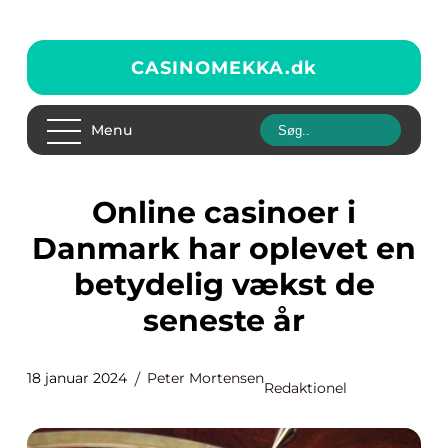
CASINOMEKKA.
dk
Menu
Online casinoer i
Danmark har oplevet en
betydelig vækst de
seneste år
18 januar 2024
Peter Mortensen
Redaktionel