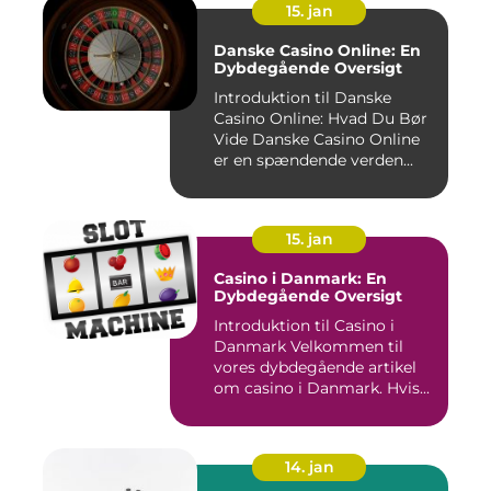
15. jan
Danske Casino Online: En
Dybdegående Oversigt
Introduktion til Danske
Casino Online: Hvad Du Bør
Vide Danske Casino Online
er en spændende verden...
15. jan
Casino i Danmark: En
Dybdegående Oversigt
Introduktion til Casino i
Danmark Velkommen til
vores dybdegående artikel
om casino i Danmark. Hvis...
14. jan