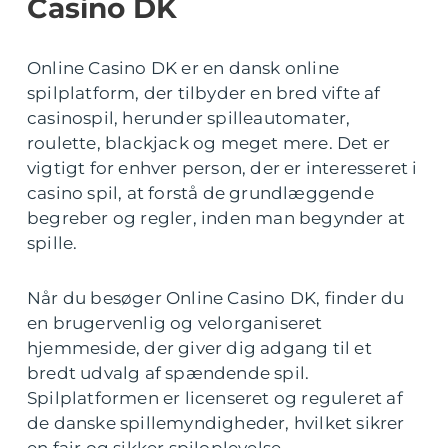
Casino DK
Online Casino DK er en dansk online
spilplatform, der tilbyder en bred vifte af
casinospil, herunder spilleautomater,
roulette, blackjack og meget mere. Det er
vigtigt for enhver person, der er interesseret i
casino spil, at forstå de grundlæggende
begreber og regler, inden man begynder at
spille.
Når du besøger Online Casino DK, finder du
en brugervenlig og velorganiseret
hjemmeside, der giver dig adgang til et
bredt udvalg af spændende spil.
Spilplatformen er licenseret og reguleret af
de danske spillemyndigheder, hvilket sikrer