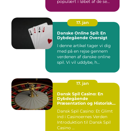
populært i løbet af de se...
17. jan
Danske Online Spil: En
Dybdegående Oversigt
I denne artikel tager vi dig
med på en rejse gennem
verdenen af danske online
spil. Vi vil uddybe, h...
17. jan
Dansk Spil Casino: En
Dybdegående
Præsentation og Historisk
Gennemgang
Dansk Spil Casino: Et Glimt
ind i Casinoernes Verden
Introduktion til Dansk Spil
Casino ...