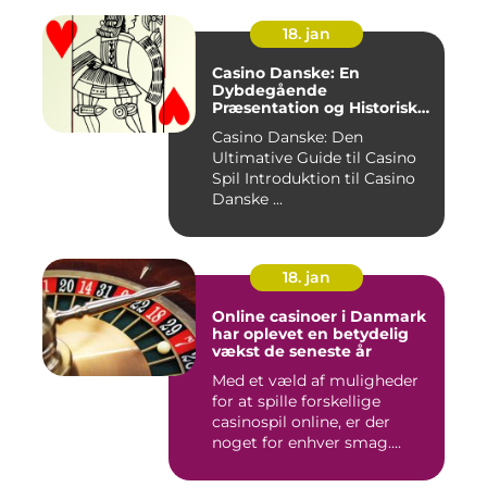
18. jan
Casino Danske: En
Dybdegående
Præsentation og Historisk
Gennemgang
Casino Danske: Den
Ultimative Guide til Casino
Spil Introduktion til Casino
Danske ...
18. jan
Online casinoer i Danmark
har oplevet en betydelig
vækst de seneste år
Med et væld af muligheder
for at spille forskellige
casinospil online, er der
noget for enhver smag....