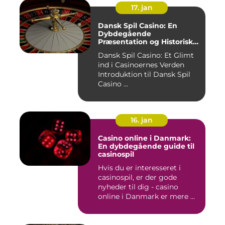
17. jan
Dansk Spil Casino: En
Dybdegående
Præsentation og Historisk
Gennemgang
Dansk Spil Casino: Et Glimt
ind i Casinoernes Verden
Introduktion til Dansk Spil
Casino ...
16. jan
Casino online i Danmark:
En dybdegående guide til
casinospil
Hvis du er interesseret i
casinospil, er der gode
nyheder til dig - casino
online i Danmark er mere ...