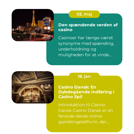
03. maj
Den spændende verden af
casino
Casinoer har længe været
synonyme med spænding,
underholdning og
muligheden for at vinde
store penge...
18. jan
Casino Dansk: En
Dybdegående Indføring i
Casino Spil
Introduktion til Casino
Dansk Casino Dansk er en
førende dansk online
gamblingplatform, der
tilbyde...