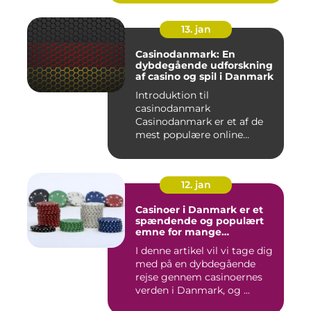
13. jan
Casinodanmark: En
dybdegående udforskning
af casino og spil i Danmark
Introduktion til
casinodanmark
Casinodanmark er et af de
mest populære online
casinoer i Danmark og...
12. jan
Casinoer i Danmark er et
spændende og populært
emne for mange
mennesker, der er
I denne artikel vil vi tage dig
interesseret i casino spil og
med på en dybdegående
gambling
rejse gennem casinoernes
verden i Danmark, og ...