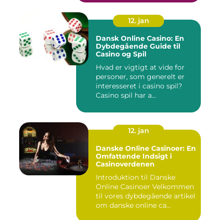
12. jan
Dansk Online Casino: En
Dybdegående Guide til
Casino og Spil
Hvad er vigtigt at vide for
personer, som generelt er
interesseret i casino spil?
Casino spil har a...
12. jan
Danske Online Casinoer: En
Omfattende Indsigt i
Casinoverdenen
Introduktion til Danske
Online Casinoer Velkommen
til vores dybdegående artikel
om danske online ca...