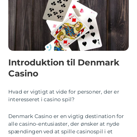
Introduktion til Denmark
Casino
Hvad er vigtigt at vide for personer, der er
interesseret i casino spil?
Denmark Casino er en vigtig destination for
alle casino-entusiaster, der ønsker at nyde
spændingen ved at spille casinospil i et