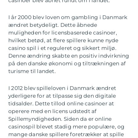
casinoer blev åbnet rundt om i landet.
I år 2000 blev loven om gambling i Danmark
ændret betydeligt. Dette åbnede
muligheden for licensbaserede casinoer,
hvilket betød, at flere spillere kunne nyde
casino spil i et reguleret og sikkert miljø.
Denne ændring skabte en positiv indvirkning
på den danske økonomi og tiltrækningen af
turisme til landet.
I 2012 blev spilleloven i Danmark ændret
yderligere for at tilpasse sig den digitale
tidsalder. Dette tillod online casinoer at
operere med en licens udstedt af
Spillemyndigheden. Siden da er online
casinospil blevet stadig mere populære, og
mange danske spillere foretrækker at spille