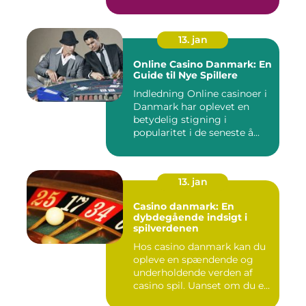
13. jan
Online Casino Danmark: En
Guide til Nye Spillere
Indledning Online casinoer i
Danmark har oplevet en
betydelig stigning i
popularitet i de seneste å...
13. jan
Casino danmark: En
dybdegående indsigt i
spilverdenen
Hos casino danmark kan du
opleve en spændende og
underholdende verden af
casino spil. Uanset om du e...