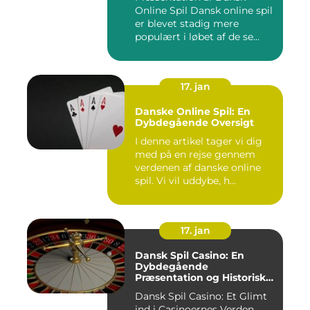
Online Spil Dansk online spil
er blevet stadig mere
populært i løbet af de se...
17. jan
Danske Online Spil: En
Dybdegående Oversigt
I denne artikel tager vi dig
med på en rejse gennem
verdenen af danske online
spil. Vi vil uddybe, h...
17. jan
Dansk Spil Casino: En
Dybdegående
Præsentation og Historisk
Gennemgang
Dansk Spil Casino: Et Glimt
ind i Casinoernes Verden