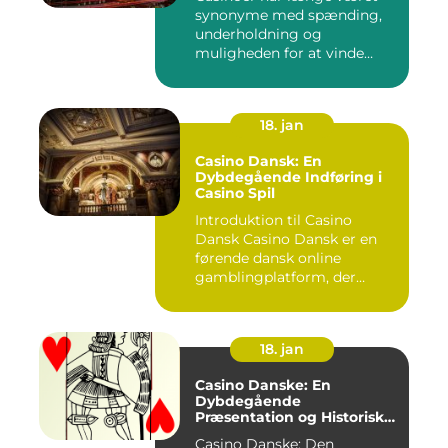
synonyme med spænding,
underholdning og
muligheden for at vinde
store penge...
18. jan
Casino Dansk: En
Dybdegående Indføring i
Casino Spil
Introduktion til Casino
Dansk Casino Dansk er en
førende dansk online
gamblingplatform, der
tilbyde...
18. jan
Casino Danske: En
Dybdegående
Præsentation og Historisk
Gennemgang
Casino Danske: Den