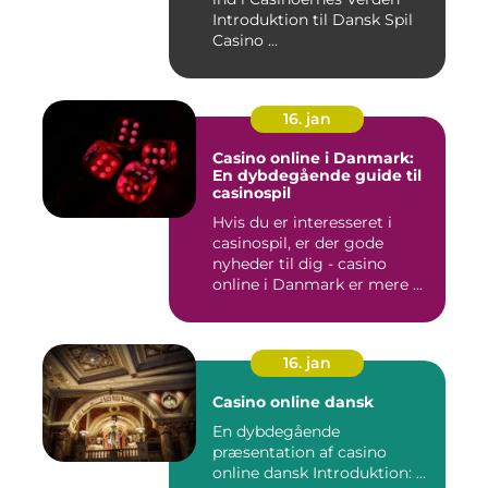
Introduktion til Dansk Spil
Casino ...
16. jan
Casino online i Danmark:
En dybdegående guide til
casinospil
Hvis du er interesseret i
casinospil, er der gode
nyheder til dig - casino
online i Danmark er mere ...
16. jan
Casino online dansk
En dybdegående
præsentation af casino
online dansk Introduktion: ...