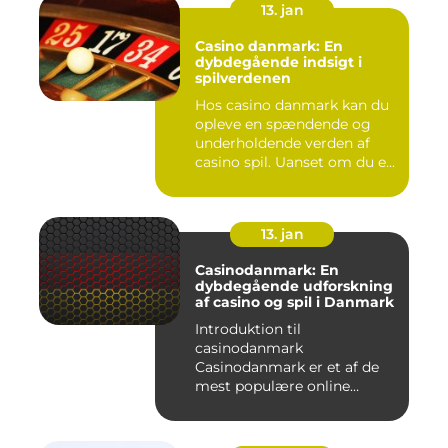
13. jan
Casino danmark: En
dybdegående indsigt i
spilverdenen
Hos casino danmark kan du
opleve en spændende og
underholdende verden af
casino spil. Uanset om du e...
13. jan
Casinodanmark: En
dybdegående udforskning
af casino og spil i Danmark
Introduktion til
casinodanmark
Casinodanmark er et af de
mest populære online
casinoer i Danmark og...