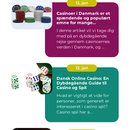
12. jan
Casinoer i Danmark er et
spændende og populært
emne for mange
mennesker, der er
I denne artikel vil vi tage dig
interesseret i casino spil og
med på en dybdegående
gambling
rejse gennem casinoernes
verden i Danmark, og ...
12. jan
Dansk Online Casino: En
Dybdegående Guide til
Casino og Spil
Hvad er vigtigt at vide for
personer, som generelt er
interesseret i casino spil?
Casino spil har a...