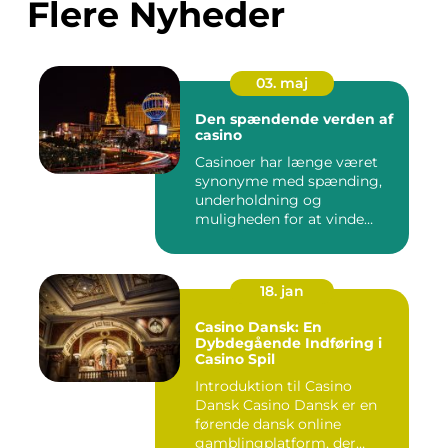
Flere Nyheder
03. maj
Den spændende verden af
casino
Casinoer har længe været
synonyme med spænding,
underholdning og
muligheden for at vinde
store penge...
18. jan
Casino Dansk: En
Dybdegående Indføring i
Casino Spil
Introduktion til Casino
Dansk Casino Dansk er en
førende dansk online
gamblingplatform, der