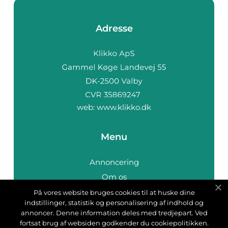
Adresse
web:
www.klikko.dk
Menu
Annoncering
Om os
Cookies
På vores website bruges cookies til at huske dine
indstillinger, statistik og personalisering af indhold og
Kontakt os
annoncer. Denne information deles med tredjepart. Ved
Sitemap
fortsat brug af websiden godkender du cookiepolitikken.