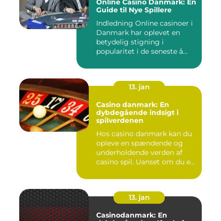
Online Casino Danmark: En
Guide til Nye Spillere
Indledning Online casinoer i
Danmark har oplevet en
betydelig stigning i
popularitet i de seneste å...
13. jan
Casino danmark: En
dybdegående indsigt i
spilverdenen
Hos casino danmark kan du
opleve en spændende og
underholdende verden af
casino spil. Uanset om du e...
13. jan
Casinodanmark: En