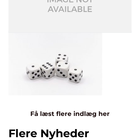
Få læst flere indlæg her
Flere Nyheder