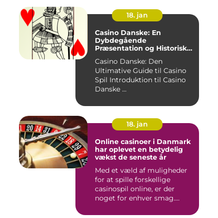
18. jan
Casino Danske: En
Dybdegående
Præsentation og Historisk
Gennemgang
Casino Danske: Den
Ultimative Guide til Casino
Spil Introduktion til Casino
Danske ...
18. jan
Online casinoer i Danmark
har oplevet en betydelig
vækst de seneste år
Med et væld af muligheder
for at spille forskellige
casinospil online, er der
noget for enhver smag....