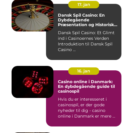
17. jan
Dansk Spil Casino: En
Dybdegående
Præsentation og Historisk
Gennemgang
Dansk Spil Casino: Et Glimt
ind i Casinoernes Verden
Introduktion til Dansk Spil
Casino ...
16. jan
Casino online i Danmark:
En dybdegående guide til
casinospil
Hvis du er interesseret i
casinospil, er der gode
nyheder til dig - casino
online i Danmark er mere ...