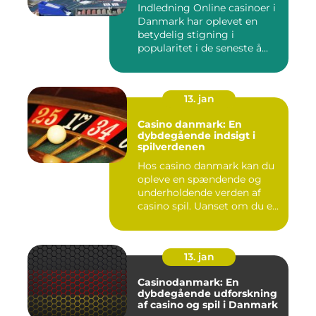
Indledning Online casinoer i
Danmark har oplevet en
betydelig stigning i
popularitet i de seneste å...
13. jan
Casino danmark: En
dybdegående indsigt i
spilverdenen
Hos casino danmark kan du
opleve en spændende og
underholdende verden af
casino spil. Uanset om du e...
13. jan
Casinodanmark: En
dybdegående udforskning
af casino og spil i Danmark