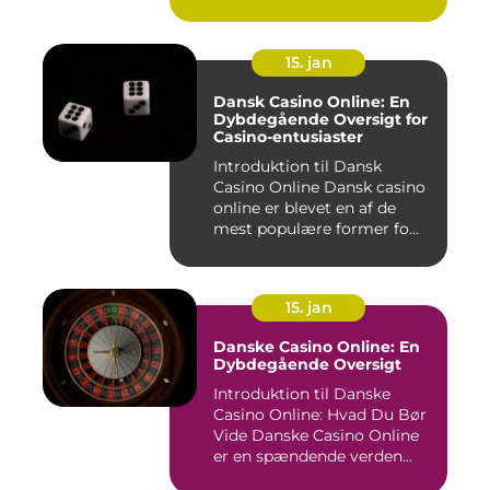
15. jan
Dansk Casino Online: En
Dybdegående Oversigt for
Casino-entusiaster
Introduktion til Dansk
Casino Online Dansk casino
online er blevet en af de
mest populære former fo...
15. jan
Danske Casino Online: En
Dybdegående Oversigt
Introduktion til Danske
Casino Online: Hvad Du Bør
Vide Danske Casino Online
er en spændende verden...