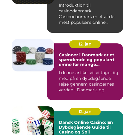
Introduktion til
casinodanmark
Casinodanmark er et af de
mest populære online
casinoer i Danmark og...
12. jan
Casinoer i Danmark er et
spændende og populært
emne for mange
mennesker, der er
I denne artikel vil vi tage dig
interesseret i casino spil og
med på en dybdegående
gambling
rejse gennem casinoernes
verden i Danmark, og ...
12. jan
Dansk Online Casino: En
Dybdegående Guide til
Casino og Spil