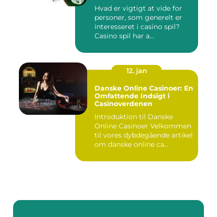
Hvad er vigtigt at vide for
personer, som generelt er
interesseret i casino spil?
Casino spil har a...
12. jan
Danske Online Casinoer: En
Omfattende Indsigt i
Casinoverdenen
Introduktion til Danske
Online Casinoer Velkommen
til vores dybdegående artikel
om danske online ca...