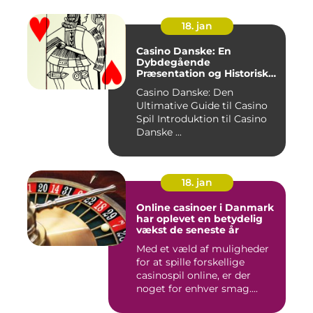
18. jan
Casino Danske: En
Dybdegående
Præsentation og Historisk
Gennemgang
Casino Danske: Den
Ultimative Guide til Casino
Spil Introduktion til Casino
Danske ...
18. jan
Online casinoer i Danmark
har oplevet en betydelig
vækst de seneste år
Med et væld af muligheder
for at spille forskellige
casinospil online, er der
noget for enhver smag....