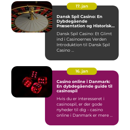
17. jan
Dansk Spil Casino: En
Dybdegående
Præsentation og Historisk
Gennemgang
Dansk Spil Casino: Et Glimt
ind i Casinoernes Verden
Introduktion til Dansk Spil
Casino ...
16. jan
Casino online i Danmark:
En dybdegående guide til
casinospil
Hvis du er interesseret i
casinospil, er der gode
nyheder til dig - casino
online i Danmark er mere ...