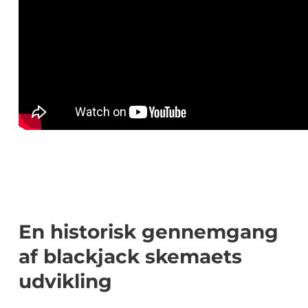
En historisk gennemgang
af blackjack skemaets
udvikling