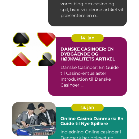
vores blog om casino og
spil, hvor vi i denne artikel vil
præsentere en o...
14. jan
DANSKE CASINOER: EN
DYBGÅENDE OG
HØJKVALITETS ARTIKEL
Danske Casinoer: En Guide
til Casino-entusiaster
Introduktion til Danske
Casinoer ...
13. jan
Online Casino Danmark: En
Guide til Nye Spillere
Indledning Online casinoer i
Danmark har oplevet en