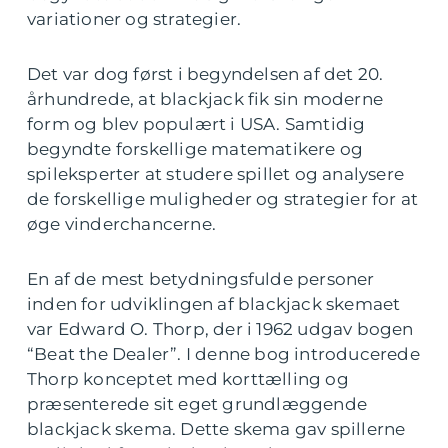
variationer og strategier.
Det var dog først i begyndelsen af det 20.
århundrede, at blackjack fik sin moderne
form og blev populært i USA. Samtidig
begyndte forskellige matematikere og
spileksperter at studere spillet og analysere
de forskellige muligheder og strategier for at
øge vinderchancerne.
En af de mest betydningsfulde personer
inden for udviklingen af blackjack skemaet
var Edward O. Thorp, der i 1962 udgav bogen
“Beat the Dealer”. I denne bog introducerede
Thorp konceptet med korttælling og
præsenterede sit eget grundlæggende
blackjack skema. Dette skema gav spillerne