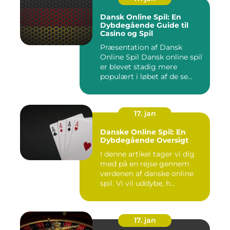
Dansk Online Spil: En
Dybdegående Guide til
Casino og Spil
Præsentation af Dansk
Online Spil Dansk online spil
er blevet stadig mere
populært i løbet af de se...
17. jan
Danske Online Spil: En
Dybdegående Oversigt
I denne artikel tager vi dig
med på en rejse gennem
verdenen af danske online
spil. Vi vil uddybe, h...
17. jan