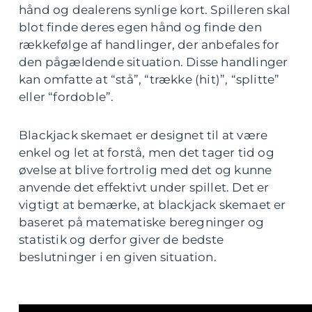
hånd og dealerens synlige kort. Spilleren skal
blot finde deres egen hånd og finde den
rækkefølge af handlinger, der anbefales for
den pågældende situation. Disse handlinger
kan omfatte at “stå”, “trække (hit)”, “splitte”
eller “fordoble”.
Blackjack skemaet er designet til at være
enkel og let at forstå, men det tager tid og
øvelse at blive fortrolig med det og kunne
anvende det effektivt under spillet. Det er
vigtigt at bemærke, at blackjack skemaet er
baseret på matematiske beregninger og
statistik og derfor giver de bedste
beslutninger i en given situation.