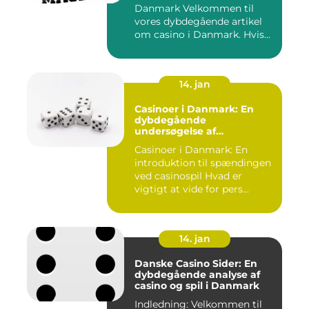
Danmark Velkommen til
vores dybdegående artikel
om casino i Danmark. Hvis...
14. jan
Casinoer i Danmark: En
dybdegående
undersøgelse af
spiloplevelser og
Casinoer i Danmark: En
udviklingen gennem tiden
introduktion til spændingen
ved casinospil Hvad er
vigtigt at vide for pers...
14. jan
Danske Casino Sider: En
dybdegående analyse af
casino og spil i Danmark
Indledning: Velkommen til