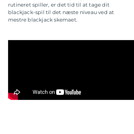
rutineret spiller, er det tid til at tage dit
blackjack-spil til det næste niveau ved at
mestre blackjack skemaet.