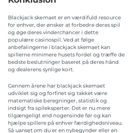
Blackjack skemaet er en værdifuld resource
for enhver, der ønsker at forbedre deres spil
og øge deres vinderchancer i dette
populære casinospil. Ved at følge
anbefalingerne i blackjack skemaet kan
spillerne minimere husets fordel og træffe de
bedste beslutninger baseret på deres hånd
og dealerens synlige kort.
Gennem årene har blackjack skemaet
udviklet sig og forfinet sig takket være
matematiske beregninger, statistik og
indsigt fra spileksperter. Det er nu mere
tilgængeligt end nogensinde før og kan
hjælpe spillere på enhver færdighedsniveau.
Så uanset om du er en nybegynder eller en