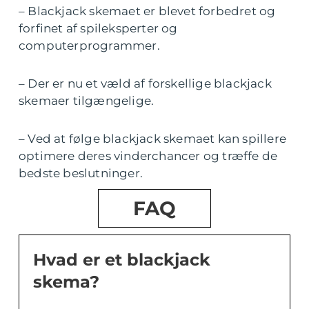
– Blackjack skemaet er blevet forbedret og
forfinet af spileksperter og
computerprogrammer.
– Der er nu et væld af forskellige blackjack
skemaer tilgængelige.
– Ved at følge blackjack skemaet kan spillere
optimere deres vinderchancer og træffe de
bedste beslutninger.
FAQ
Hvad er et blackjack
skema?