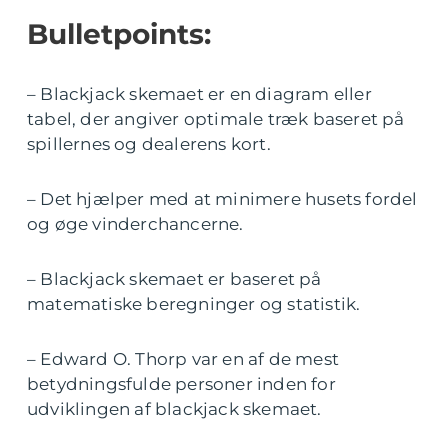
Bulletpoints:
– Blackjack skemaet er en diagram eller
tabel, der angiver optimale træk baseret på
spillernes og dealerens kort.
– Det hjælper med at minimere husets fordel
og øge vinderchancerne.
– Blackjack skemaet er baseret på
matematiske beregninger og statistik.
– Edward O. Thorp var en af de mest
betydningsfulde personer inden for
udviklingen af blackjack skemaet.