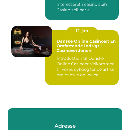
interesseret i casino spil?
Casino spil har a...
12. jan
Danske Online Casinoer: En
Omfattende Indsigt i
Casinoverdenen
Introduktion til Danske
Online Casinoer Velkommen
til vores dybdegående artikel
om danske online ca...
Adresse