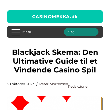
CASINOMEKKA.
dk
Menu
Blackjack Skema: Den
Ultimative Guide til et
Vindende Casino Spil
30 oktober 2023
Peter Mortensen
Redaktionel