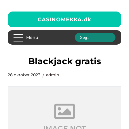
CASINOMEKKA.
dk
Menu
blackjack gratis
28 oktober 2023
admin