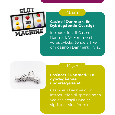
15. jan
Casino i Danmark: En
Dybdegående Oversigt
Introduktion til Casino i
Danmark Velkommen til
vores dybdegående artikel
om casino i Danmark. Hvis...
14. jan
Casinoer i Danmark: En
dybdegående
undersøgelse af
spiloplevelser og
Casinoer i Danmark: En
udviklingen gennem tiden
introduktion til spændingen
ved casinospil Hvad er
vigtigt at vide for pers...