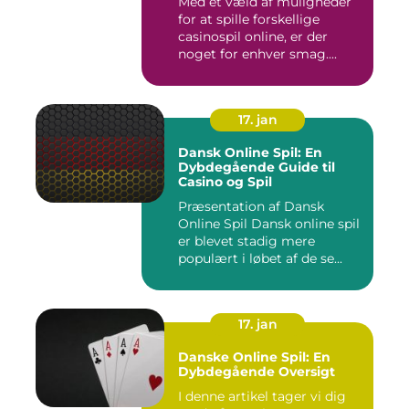
Med et væld af muligheder
for at spille forskellige
casinospil online, er der
noget for enhver smag....
17. jan
Dansk Online Spil: En
Dybdegående Guide til
Casino og Spil
Præsentation af Dansk
Online Spil Dansk online spil
er blevet stadig mere
populært i løbet af de se...
17. jan
Danske Online Spil: En
Dybdegående Oversigt
I denne artikel tager vi dig