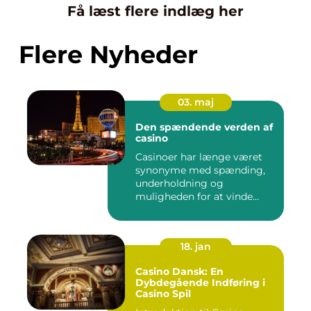
Få læst flere indlæg her
Flere Nyheder
03. maj
Den spændende verden af
casino
Casinoer har længe været
synonyme med spænding,
underholdning og
muligheden for at vinde
store penge...
18. jan
Casino Dansk: En
Dybdegående Indføring i
Casino Spil