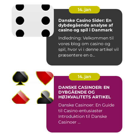
14. jan
Danske Casino Sider: En
dybdegående analyse af
casino og spil i Danmark
Indledning: Velkommen til
vores blog om casino og
spil, hvor vi i denne artikel vil
præsentere en o...
14. jan
DANSKE CASINOER: EN
DYBGÅENDE OG
HØJKVALITETS ARTIKEL
Danske Casinoer: En Guide
til Casino-entusiaster
Introduktion til Danske
Casinoer ...