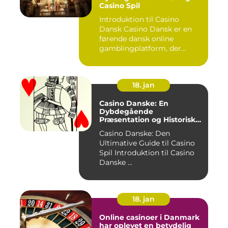
Casino Spil
Introduktion til Casino
Dansk Casino Dansk er en
førende dansk online
gamblingplatform, der
tilbyde...
18. jan
Casino Danske: En
Dybdegående
Præsentation og Historisk
Gennemgang
Casino Danske: Den
Ultimative Guide til Casino
Spil Introduktion til Casino
Danske ...
18. jan
Online casinoer i Danmark
har oplevet en betydelig