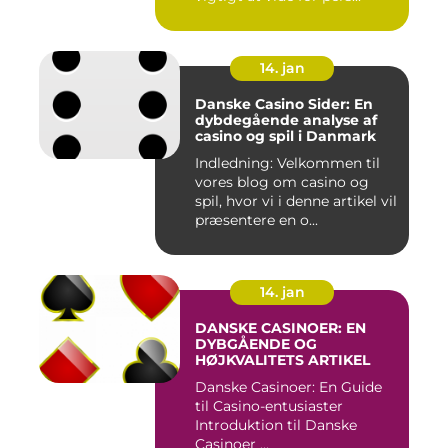
14. jan
Danske Casino Sider: En
dybdegående analyse af
casino og spil i Danmark
Indledning: Velkommen til
vores blog om casino og
spil, hvor vi i denne artikel vil
præsentere en o...
14. jan
DANSKE CASINOER: EN
DYBGÅENDE OG
HØJKVALITETS ARTIKEL
Danske Casinoer: En Guide
til Casino-entusiaster
Introduktion til Danske
Casinoer ...