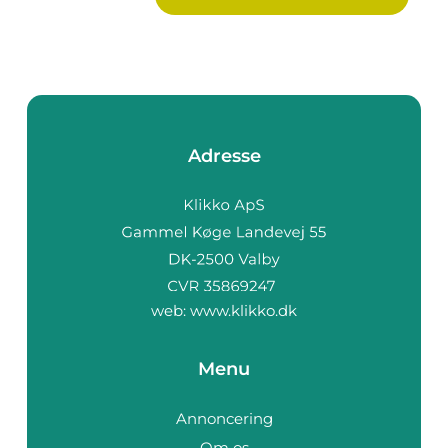
Adresse
web:
www.klikko.dk
Menu
Annoncering
Om os