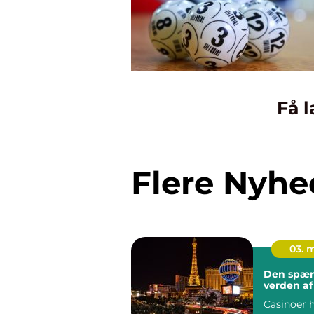
Få l
Flere Nyhe
03. 
Den spæ
verden af
Casinoer 