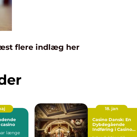
æst flere indlæg her
der
maj
18. jan
ndende
Casino Dansk: En
 casino
Dybdegående
Indføring i Casino
har længe
Spil