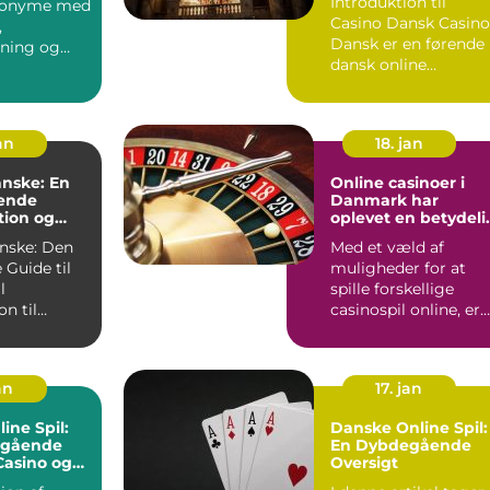
Introduktion til
nonyme med
Casino Dansk Casino
,
Dansk er en førende
ning og
dansk online
n for at
gamblingplatform,
e penge...
der tilbyde...
an
18. jan
nske: En
Online casinoer i
ende
Danmark har
tion og
oplevet en betydeli
vækst de seneste å
nske: Den
Med et væld af
gang
 Guide til
muligheder for at
l
spille forskellige
on til
casinospil online, er
Casino Danske ...
der noget for enhver
smag....
an
17. jan
ine Spil:
Danske Online Spil:
egående
En Dybdegående
 Casino og
Oversigt