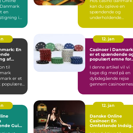
ne
Hos casino danmark
i Danmark
kan du opleve en
t en
spændende og
stigning i
underholdende
t i de
verden af casino spil.
.
Uanset om du e...
an
12. jan
nmark: En
Casinoer i Danmark
ende
er et spændende o
ng af
populært emne for
spil i
mange mennesker,
on til
I denne artikel vil vi
der er interesseret i
nmark
tage dig med på en
casino spil og
gambling
mark er et
dybdegående rejse
t populære
gennem casinoernes
inoer i
verden i Danmark, o
g...
...
an
12. jan
line
Danske Online
n
Casinoer: En
ende Guide
Omfattende Indsigt
 og Spil
Casinoverdenen