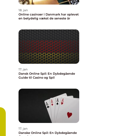
18. jan
Online casinoer i Danmark har oplevet
en betydelig vækst de seneste år
17. jan
Dansk Online Spil: En Dybdegående
Guide til Casino og Spil
17. jan
Danske Online Spil: En Dybdegående