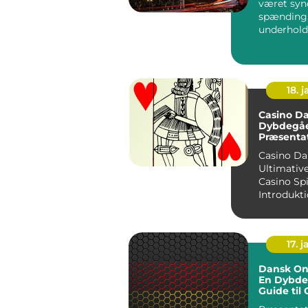
været sy
spænding
underhold
mulighede
vinde stor
18. j
Casino Da
Dybdegå
Præsenta
Historisk
Casino Da
Gennem
Ultimative
Casino Spi
Introdukti
17. j
Dansk Onl
En Dybd
Guide til
Spil