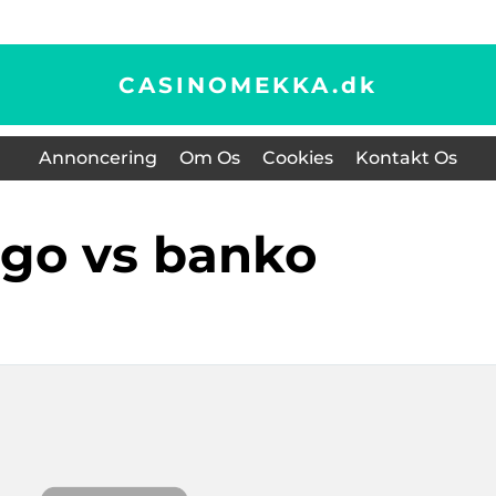
CASINOMEKKA.
dk
Annoncering
Om Os
Cookies
Kontakt Os
ingo vs banko