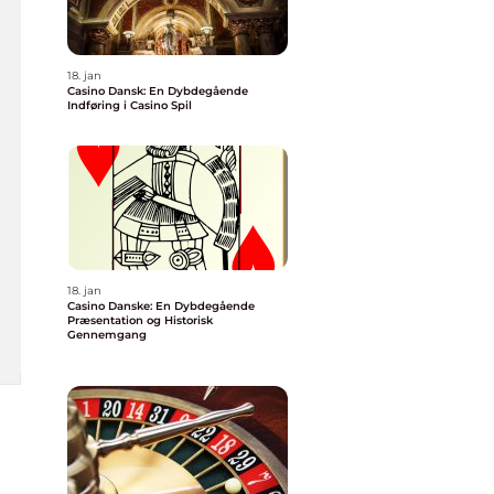
18. jan
Casino Dansk: En Dybdegående
Indføring i Casino Spil
18. jan
Casino Danske: En Dybdegående
Præsentation og Historisk
Gennemgang