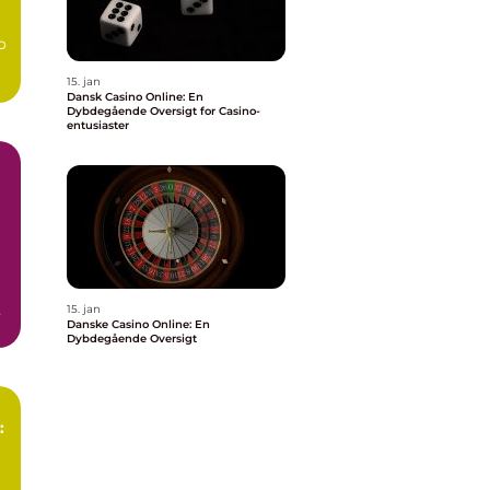
o
15. jan
.
Dansk Casino Online: En
Dybdegående Oversigt for Casino-
entusiaster
15. jan
Danske Casino Online: En
Dybdegående Oversigt
: