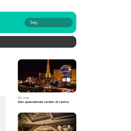
03. maj
Den spændende verden af casino