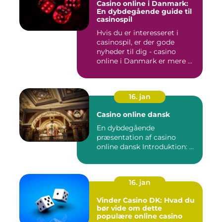
Casino online i Danmark:
En dybdegående guide til
casinospil
Hvis du er interesseret i
casinospil, er der gode
nyheder til dig - casino
online i Danmark er mere ...
16. jan
Casino online dansk
En dybdegående
præsentation af casino
online dansk Introduktion: ...
16. jan
Vinder Casino DK: Hvad du
bør vide om dette
populære online casino