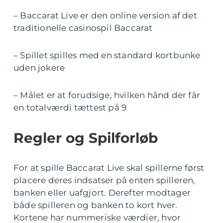
– Baccarat Live er den online version af det
traditionelle casinospil Baccarat
– Spillet spilles med en standard kortbunke
uden jokere
– Målet er at forudsige, hvilken hånd der får
en totalværdi tættest på 9
Regler og Spilforløb
For at spille Baccarat Live skal spillerne først
placere deres indsatser på enten spilleren,
banken eller uafgjort. Derefter modtager
både spilleren og banken to kort hver.
Kortene har nummeriske værdier, hvor