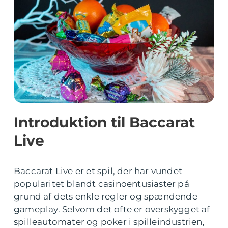
Introduktion til Baccarat
Live
Baccarat Live er et spil, der har vundet
popularitet blandt casinoentusiaster på
grund af dets enkle regler og spændende
gameplay. Selvom det ofte er overskygget af
spilleautomater og poker i spilleindustrien,