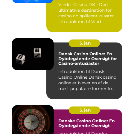
Vinder Casino DK - Den
ultimative destination for
casino og spilleentusiaster
Introduktion til Vind...
15. jan
Dansk Casino Online: En
Dybdegående Oversigt for
Casino-entusiaster
Introduktion til Dansk
Casino Online Dansk casino
online er blevet en af de
mest populære former fo...
15. jan
Danske Casino Online: En
Dybdegående Oversigt
Introduktion til Danske