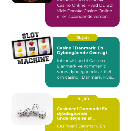
Casino Online: Hvad Du Bør
Vide Danske Casino Online
er en spændende verden...
15. jan
Casino i Danmark: En
Dybdegående Oversigt
Introduktion til Casino i
Danmark Velkommen til
vores dybdegående artikel
om casino i Danmark. Hvis...
14. jan
Casinoer i Danmark: En
dybdegående
undersøgelse af
spiloplevelser og
Casinoer i Danmark: En
udviklingen gennem tiden