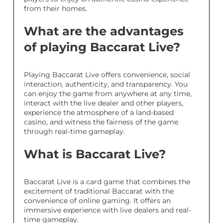
from their homes.
What are the advantages
of playing Baccarat Live?
Playing Baccarat Live offers convenience, social
interaction, authenticity, and transparency. You
can enjoy the game from anywhere at any time,
interact with the live dealer and other players,
experience the atmosphere of a land-based
casino, and witness the fairness of the game
through real-time gameplay.
What is Baccarat Live?
Baccarat Live is a card game that combines the
excitement of traditional Baccarat with the
convenience of online gaming. It offers an
immersive experience with live dealers and real-
time gameplay.