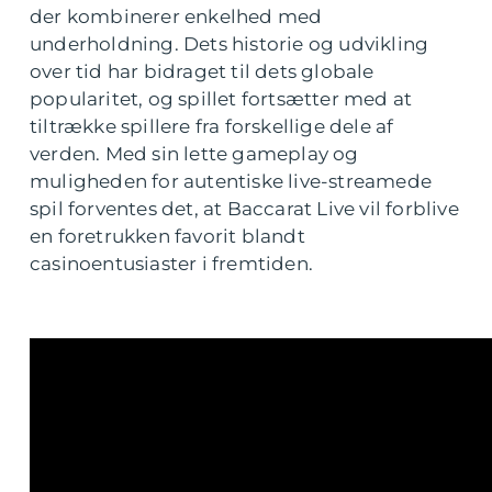
der kombinerer enkelhed med
underholdning. Dets historie og udvikling
over tid har bidraget til dets globale
popularitet, og spillet fortsætter med at
tiltrække spillere fra forskellige dele af
verden. Med sin lette gameplay og
muligheden for autentiske live-streamede
spil forventes det, at Baccarat Live vil forblive
en foretrukken favorit blandt
casinoentusiaster i fremtiden.