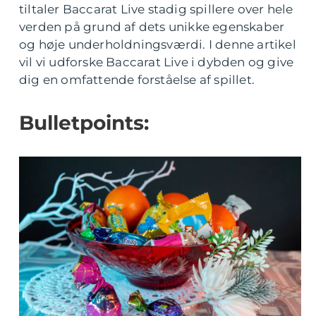
tiltaler Baccarat Live stadig spillere over hele
verden på grund af dets unikke egenskaber
og høje underholdningsværdi. I denne artikel
vil vi udforske Baccarat Live i dybden og give
dig en omfattende forståelse af spillet.
Bulletpoints: