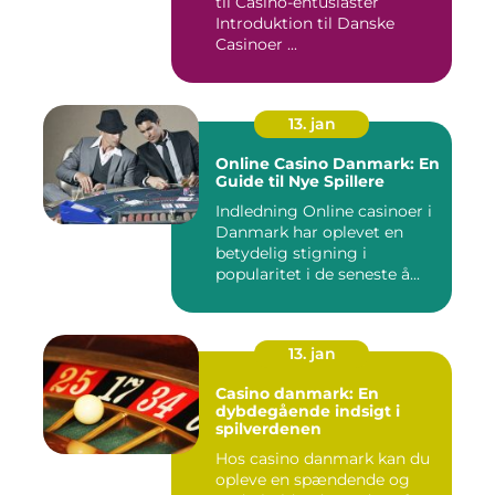
til Casino-entusiaster
Introduktion til Danske
Casinoer ...
13. jan
Online Casino Danmark: En
Guide til Nye Spillere
Indledning Online casinoer i
Danmark har oplevet en
betydelig stigning i
popularitet i de seneste å...
13. jan
Casino danmark: En
dybdegående indsigt i
spilverdenen
Hos casino danmark kan du
opleve en spændende og