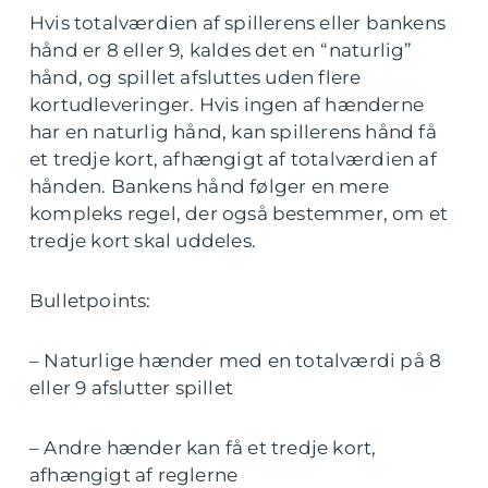
Hvis totalværdien af spillerens eller bankens
hånd er 8 eller 9, kaldes det en “naturlig”
hånd, og spillet afsluttes uden flere
kortudleveringer. Hvis ingen af hænderne
har en naturlig hånd, kan spillerens hånd få
et tredje kort, afhængigt af totalværdien af
hånden. Bankens hånd følger en mere
kompleks regel, der også bestemmer, om et
tredje kort skal uddeles.
Bulletpoints:
– Naturlige hænder med en totalværdi på 8
eller 9 afslutter spillet
– Andre hænder kan få et tredje kort,
afhængigt af reglerne