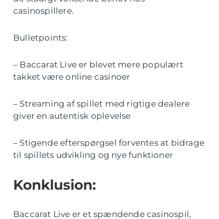
casinospillere.
Bulletpoints:
– Baccarat Live er blevet mere populært
takket være online casinoer
– Streaming af spillet med rigtige dealere
giver en autentisk oplevelse
– Stigende efterspørgsel forventes at bidrage
til spillets udvikling og nye funktioner
Konklusion:
Baccarat Live er et spændende casinospil,