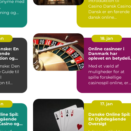
Introduktion til
nonyme med
Casino Dansk Casino
,
Dansk er en førende
ning og
dansk online
n for at
gamblingplatform,
e penge...
der tilbyde...
an
18. jan
nske: En
Online casinoer i
ende
Danmark har
tion og
oplevet en betydeli
vækst de seneste å
nske: Den
Med et væld af
gang
 Guide til
muligheder for at
l
spille forskellige
on til
casinospil online, er
Casino Danske ...
der noget for enhver
smag....
an
17. jan
ine Spil:
Danske Online Spil:
egående
En Dybdegående
 Casino og
Oversigt