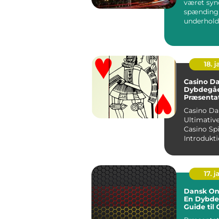
været sy
spænding
underhold
mulighede
vinde stor
18. j
Casino Da
Dybdegå
Præsenta
Historisk
Casino Da
Gennem
Ultimative
Casino Spi
Introdukti
17. j
Dansk Onl
En Dybd
Guide til
Spil