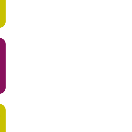
em
:
n