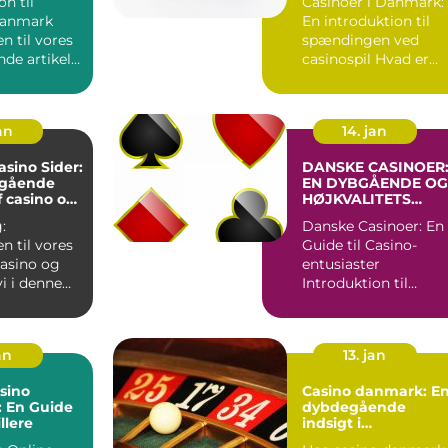
on til
Casinoer i Danmark:
udviklingen genn
Danmark
En introduktion til
tiden
 til vores
spændingen ved
de artikel
casinospil Hvad er
 i Danmark.
vigtigt at vide for
pers...
jan
14. jan
sino Sider:
DANSKE CASINOER
egående
EN DYBGÅENDE OG
f casino og
HØJKVALITETS
nmark
ARTIKEL
:
Danske Casinoer: En
 til vores
Guide til Casino-
asino og
entusiaster
vi i denne
Introduktion til
l præsentere
Danske Casinoer ...
an
13. jan
sino
Casino danmark: E
 En Guide
dybdegående
illere
indsigt i
spilverdenen