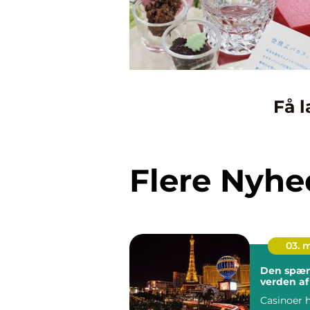
Få l
Flere Nyhe
03. 
Den spæ
verden af
Casinoer 