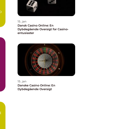
o
15. jan
.
Dansk Casino Online: En
Dybdegående Oversigt for Casino-
entusiaster
15. jan
Danske Casino Online: En
Dybdegående Oversigt
: