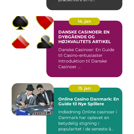
14. jan
DANSKE CASINOER: EN
DYBGÅENDE OG
HØJKVALITETS ARTIKEL
Danske Casinoer: En Guide
til Casino-entusiaster
Introduktion til Danske
Casinoer ...
13. jan
Online Casino Danmark: En
Guide til Nye Spillere
Indledning Online casinoer i
Danmark har oplevet en
betydelig stigning i
popularitet i de seneste å...