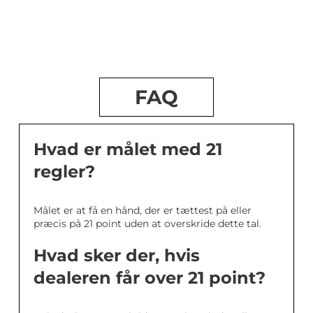
FAQ
Hvad er målet med 21
regler?
Målet er at få en hånd, der er tættest på eller
præcis på 21 point uden at overskride dette tal.
Hvad sker der, hvis
dealeren får over 21 point?