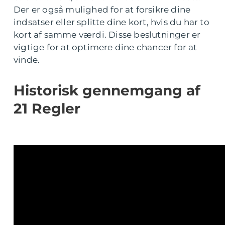
Der er også mulighed for at forsikre dine
indsatser eller splitte dine kort, hvis du har to
kort af samme værdi. Disse beslutninger er
vigtige for at optimere dine chancer for at
vinde.
Historisk gennemgang af
21 Regler