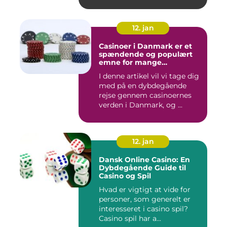
casinoer i Danmark og...
12. jan
Casinoer i Danmark er et
spændende og populært
emne for mange
mennesker, der er
I denne artikel vil vi tage dig
interesseret i casino spil og
med på en dybdegående
gambling
rejse gennem casinoernes
verden i Danmark, og ...
12. jan
Dansk Online Casino: En
Dybdegående Guide til
Casino og Spil
Hvad er vigtigt at vide for
personer, som generelt er
interesseret i casino spil?
Casino spil har a...