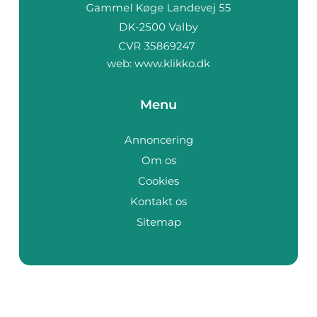
web:
www.klikko.dk
Menu
Annoncering
Om os
Cookies
Kontakt os
Sitemap