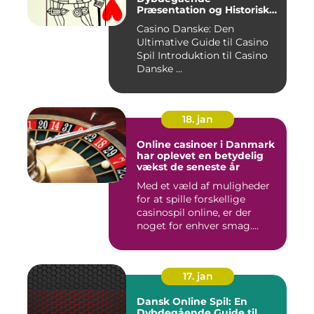
Præsentation og Historisk
Gennemgang
Casino Danske: Den
Ultimative Guide til Casino
Spil Introduktion til Casino
Danske ...
18. jan
Online casinoer i Danmark
har oplevet en betydelig
vækst de seneste år
Med et væld af muligheder
for at spille forskellige
casinospil online, er der
noget for enhver smag....
17. jan
Dansk Online Spil: En
Dybdegående Guide til