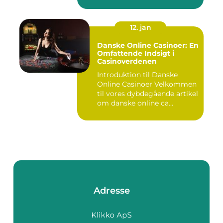
12. jan
Danske Online Casinoer: En
Omfattende Indsigt i
Casinoverdenen
Introduktion til Danske
Online Casinoer Velkommen
til vores dybdegående artikel
om danske online ca...
Adresse