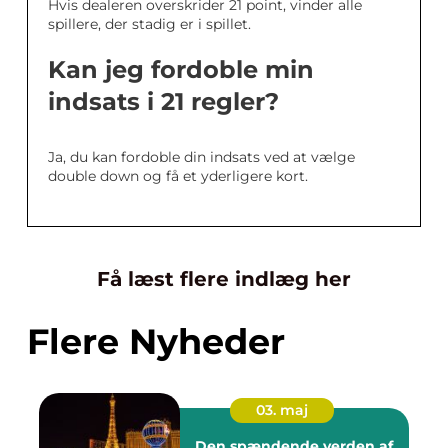
Hvis dealeren overskrider 21 point, vinder alle
spillere, der stadig er i spillet.
Kan jeg fordoble min
indsats i 21 regler?
Ja, du kan fordoble din indsats ved at vælge
double down og få et yderligere kort.
Få læst flere indlæg her
Flere Nyheder
03. maj
Den spændende verden af