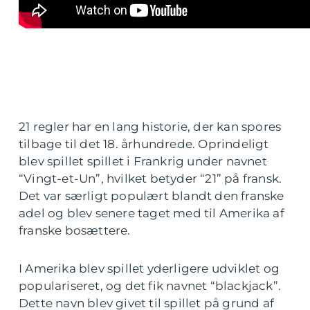
21 regler har en lang historie, der kan spores
tilbage til det 18. århundrede. Oprindeligt
blev spillet spillet i Frankrig under navnet
“Vingt-et-Un”, hvilket betyder “21” på fransk.
Det var særligt populært blandt den franske
adel og blev senere taget med til Amerika af
franske bosættere.
I Amerika blev spillet yderligere udviklet og
populariseret, og det fik navnet “blackjack”.
Dette navn blev givet til spillet på grund af