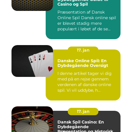
Casino og Spil
Præsentation af Dansk
Online Spil Dansk online spil
er blevet stadig mere
populært i løbet af de se...
17. jan
Danske Online Spil: En
Dybdegående Oversigt
I denne artikel tager vi dig
med på en rejse gennem
verdenen af danske online
spil. Vi vil uddybe, h...
17. jan
Dansk Spil Casino: En
Dybdegående
Præsentation og Historisk